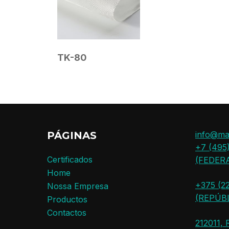
TK-80
PÁGINAS
info@ma
+7 (495
Certificados
(FEDER
Home
+375 (22
Nossa Empresa
(REPÚB
Productos
Contactos
212011, 