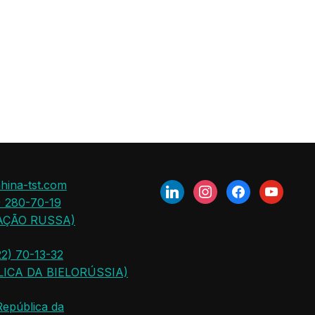
hina-tst.com
) 280-70-19
AÇÃO RUSSA)
2) 70-13-32
LICA DA BIELORÚSSIA)
República da