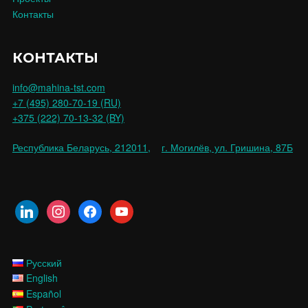
Контакты
КОНТАКТЫ
info@mahina-tst.com
+7 (495) 280-70-19 (RU)
+375 (222) 70-13-32 (BY)
Республика Беларусь, 212011,
г. Могилёв, ул. Гришина, 87Б
linkedin
instagram
facebook
youtube
Русский
English
Español