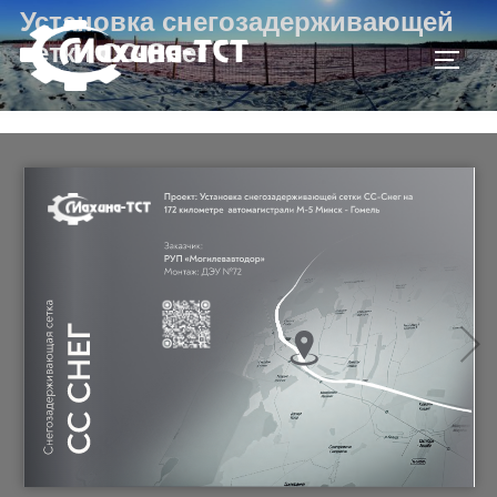
Установка снегозадерживающей
сетки СС-Снег